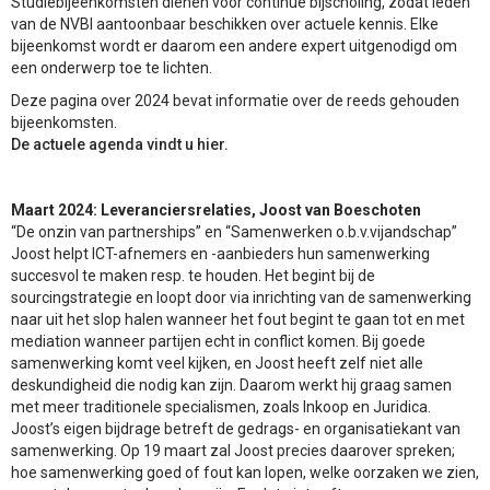
Studiebijeenkomsten dienen voor continue bijscholing, zodat leden
van de NVBI aantoonbaar beschikken over actuele kennis. Elke
bijeenkomst wordt er daarom een andere expert uitgenodigd om
een onderwerp toe te lichten.
Deze pagina over 2024 bevat informatie over de reeds gehouden
bijeenkomsten.
De actuele agenda vindt u hier.
Maart 2024: Leveranciersrelaties, Joost van Boeschoten
“De onzin van partnerships” en “Samenwerken o.b.v.vijandschap”
Joost helpt ICT-afnemers en -aanbieders hun samenwerking
succesvol te maken resp. te houden. Het begint bij de
sourcingstrategie en loopt door via inrichting van de samenwerking
naar uit het slop halen wanneer het fout begint te gaan tot en met
mediation wanneer partijen echt in conflict komen. Bij goede
samenwerking komt veel kijken, en Joost heeft zelf niet alle
deskundigheid die nodig kan zijn. Daarom werkt hij graag samen
met meer traditionele specialismen, zoals Inkoop en Juridica.
Joost’s eigen bijdrage betreft de gedrags- en organisatiekant van
samenwerking. Op 19 maart zal Joost precies daarover spreken;
hoe samenwerking goed of fout kan lopen, welke oorzaken we zien,