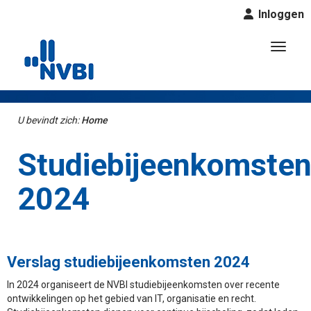
Inloggen
Toggl
U bevindt zich:
Home
Studiebijeenkomste
2024
Verslag studiebijeenkomsten 2024
In 2024 organiseert de NVBI studiebijeenkomsten over recente
ontwikkelingen op het gebied van IT, organisatie en recht.