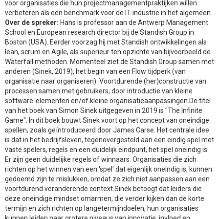
voor organisaties die hun projectmanagementpraktijken willen
verbeteren als een benchmark voor de IT-industrie in het algemeen.
Over de spreker:
Hans is professor aan de Antwerp Management
School en European research director bij de Standish Group in
Boston (USA). Eerder voorzag hij met Standish ontwikkelingen als
lean, scrum en Agile, als superieur ten opzichte van bijvoorbeeld de
Waterfall methoden. Momenteel ziet de Standish Group samen met
anderen (Sinek, 2019), het begin van een Flow tijdperk (van
organisatie naar organiseren). Voortdurende (her)constructie van
processen samen met gebruikers, door introductie van kleine
software-elementen en/of kleine organisatieaanpassingen.De titel
van het boek van Simon Sinek uitgegeven in 2019 is "The Infinite
Game". In dit boek bouwt Sinek voort op het concept van oneindige
spellen, zoals geïntroduceerd door James Carse. Het centrale idee
is dat in het bedrijfsleven, tegenovergesteld aan een eindig spel met
vaste spelers, regels en een duidelijk eindpunt, het spel oneindig is.
Er zijn geen duidelijke regels of winnaars. Organisaties die zich
richten op het winnen van een 'spel' dat eigenlijk oneindig is, kunnen
gedoemd zijn te mislukken, omdat ze zich niet aanpassen aan een
voortdurend veranderende context.Sinek betoogt dat leiders die
deze oneindige mindset omarmen, die verder kijken dan de korte
termijn en zich richten op langetermijndoelen, hun organisaties
kunnen leiden naar grotere niveaus van innovatie, invloed en