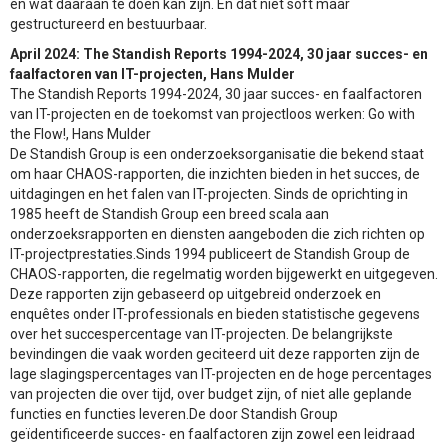
en wat daaraan te doen kan zijn. En dat niet soft maar
gestructureerd en bestuurbaar.
April 2024: The Standish Reports 1994-2024, 30 jaar succes- en
faalfactoren van IT-projecten, Hans Mulder
The Standish Reports 1994-2024, 30 jaar succes- en faalfactoren
van IT-projecten en de toekomst van projectloos werken: Go with
the Flow!, Hans Mulder
De Standish Group is een onderzoeksorganisatie die bekend staat
om haar CHAOS-rapporten, die inzichten bieden in het succes, de
uitdagingen en het falen van IT-projecten. Sinds de oprichting in
1985 heeft de Standish Group een breed scala aan
onderzoeksrapporten en diensten aangeboden die zich richten op
IT-projectprestaties.Sinds 1994 publiceert de Standish Group de
CHAOS-rapporten, die regelmatig worden bijgewerkt en uitgegeven.
Deze rapporten zijn gebaseerd op uitgebreid onderzoek en
enquêtes onder IT-professionals en bieden statistische gegevens
over het succespercentage van IT-projecten. De belangrijkste
bevindingen die vaak worden geciteerd uit deze rapporten zijn de
lage slagingspercentages van IT-projecten en de hoge percentages
van projecten die over tijd, over budget zijn, of niet alle geplande
functies en functies leveren.De door Standish Group
geïdentificeerde succes- en faalfactoren zijn zowel een leidraad