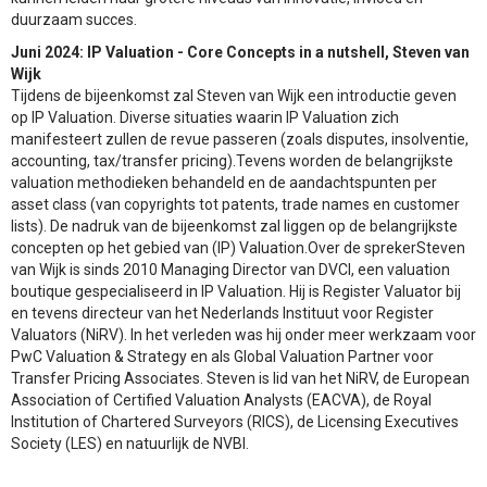
duurzaam succes.
Juni 2024: IP Valuation - Core Concepts in a nutshell, Steven van
Wijk
Tijdens de bijeenkomst zal Steven van Wijk een introductie geven
op IP Valuation. Diverse situaties waarin IP Valuation zich
manifesteert zullen de revue passeren (zoals disputes, insolventie,
accounting, tax/transfer pricing).Tevens worden de belangrijkste
valuation methodieken behandeld en de aandachtspunten per
asset class (van copyrights tot patents, trade names en customer
lists). De nadruk van de bijeenkomst zal liggen op de belangrijkste
concepten op het gebied van (IP) Valuation.Over de sprekerSteven
van Wijk is sinds 2010 Managing Director van DVCI, een valuation
boutique gespecialiseerd in IP Valuation. Hij is Register Valuator bij
en tevens directeur van het Nederlands Instituut voor Register
Valuators (NiRV). In het verleden was hij onder meer werkzaam voor
PwC Valuation & Strategy en als Global Valuation Partner voor
Transfer Pricing Associates. Steven is lid van het NiRV, de European
Association of Certified Valuation Analysts (EACVA), de Royal
Institution of Chartered Surveyors (RICS), de Licensing Executives
Society (LES) en natuurlijk de NVBI.