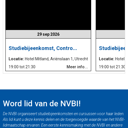
29 sep 2026
Studiebijeenkomst, Contro...
Studiebijee
Locatie:
Hotel Mitland, Ariënslaan 1, Utrecht
Locatie:
Hotel M
19:00 tot 21:30
Meer info...
19:00 tot 21:30
Word lid van de NVBI!
De NVBI organiseert studiebijeenkomsten en cursussen voor haar leden.
Als lid kunt u deze kennis delen en de toegevoegde waarde van het NVBI-
lidmaatschap ervaren. Een eerste kennismaking met de NVBI en andere